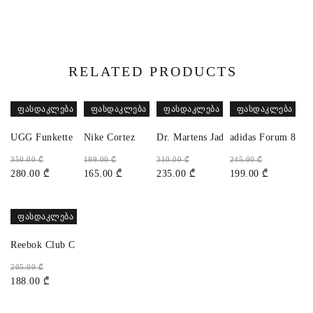
RELATED PRODUCTS
ᲤᲐᲡᲓᲐᲙᲚᲔᲑᲐ
ᲤᲐᲡᲓᲐᲙᲚᲔᲑᲐ
ᲤᲐᲡᲓᲐᲙᲚᲔᲑᲐ
ᲤᲐᲡᲓᲐᲙᲚᲔᲑᲐ
UGG Funkette
Nike Cortez
Dr. Martens Jadon
adidas Forum 84 H
350.00
₾
199.00
₾
310.00
₾
245.00
₾
280.00
₾
165.00
₾
235.00
₾
199.00
₾
ᲤᲐᲡᲓᲐᲙᲚᲔᲑᲐ
Reebok Club C Bulc
205.00
₾
188.00
₾