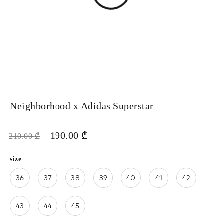
Neighborhood x Adidas Superstar
190.00
₾
210.00
₾
size
36
37
38
39
40
41
42
43
44
45