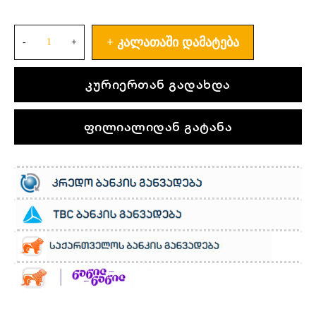
ᲙᲐᲚᲐᲗᲐᲨᲘ ᲓᲐᲛᲐᲢᲔᲑᲐ
კურიერთან გადახდა
ფილიალიდან გატანა