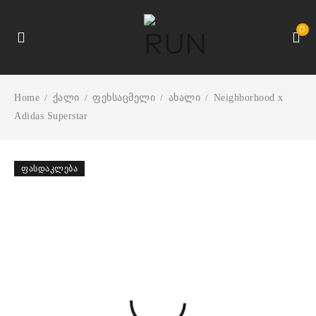
0
Home
ქალი
ფეხსაცმელი
ახალი
Neighborhood x
/
/
/
/
Adidas Superstar
ᲤᲐᲡᲓᲐᲙᲚᲔᲑᲐ