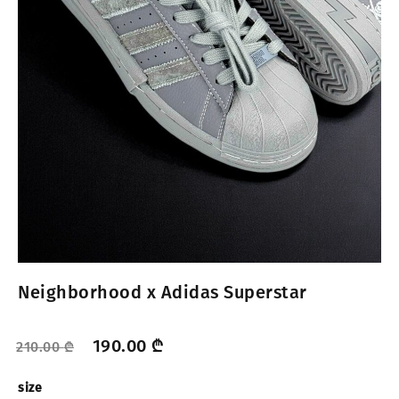
Neighborhood x Adidas Superstar
190.00
₾
210.00
₾
size