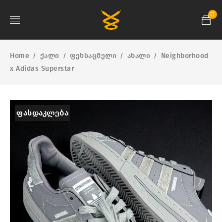
0
Home
ქალი
ფეხსაცმელი
ახალი
Neighborhood
/
/
/
/
x Adidas Superstar
ᲤᲐᲡᲓᲐᲙᲚᲔᲑᲐ