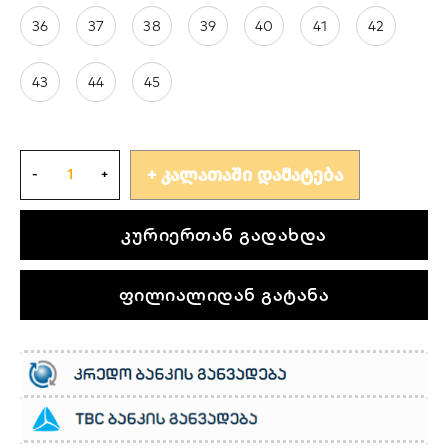
36
37
38
39
40
41
42
43
44
45
ᲙᲐᲚᲐᲗᲐᲨᲘ ᲓᲐᲛᲐᲢᲔᲑᲐ
კურიერთან გადახდა
ფილიალიდან გატანა