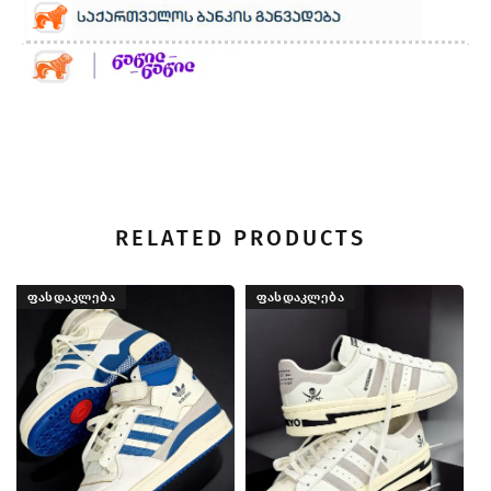
RELATED PRODUCTS
ᲤᲐᲡᲓᲐᲙᲚᲔᲑᲐ
ᲤᲐᲡᲓᲐᲙᲚᲔᲑᲐ