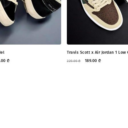
del
Travis Scott x Air Jordan 1 Low
.00
₾
189.00
₾
220.00
₾