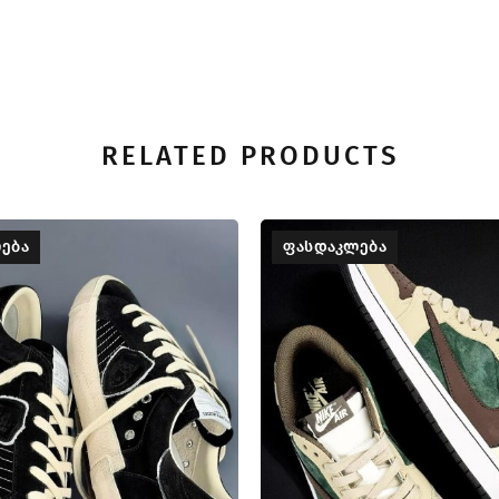
RELATED PRODUCTS
ᲔᲑᲐ
ᲤᲐᲡᲓᲐᲙᲚᲔᲑᲐ