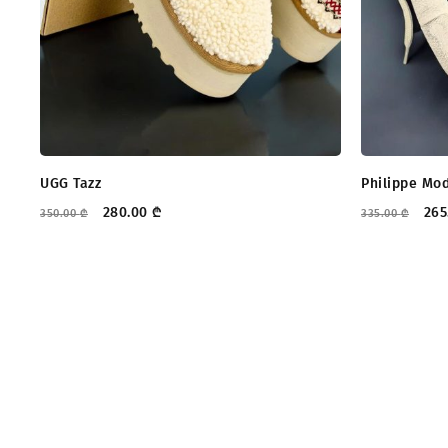
UGG Tazz
Philippe Mo
280.00
₾
265
350.00
₾
335.00
₾