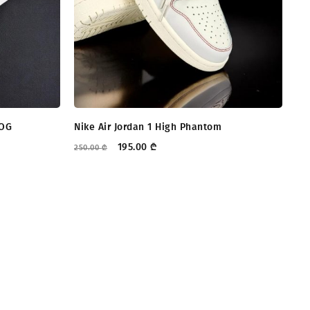
 OG
Nike Air Jordan 1 High Phantom
ad
195.00
₾
250.00
₾
245