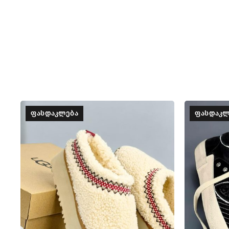
ᲤᲐᲡᲓᲐᲙᲚᲔᲑᲐ
ᲤᲐᲡᲓᲐᲙᲚ