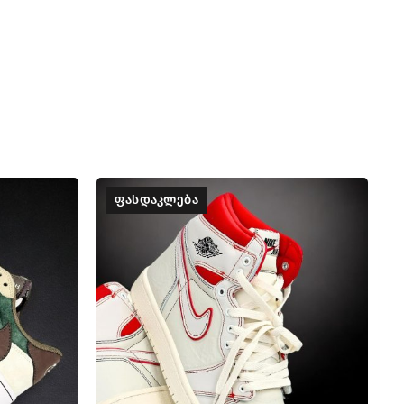
ᲤᲐᲡᲓᲐᲙᲚᲔᲑᲐ