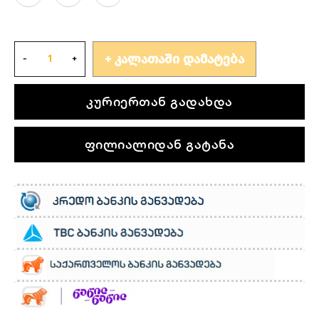
ᲙᲐᲚᲐᲗᲐᲨᲘ ᲓᲐᲛᲐᲢᲔᲑᲐ
კურიერთან გადახდა
ფილიალიდან გატანა