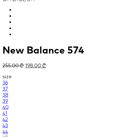
New Balance 574
255.00
₾
198.00
₾
size
36
37
38
39
40
41
42
43
44