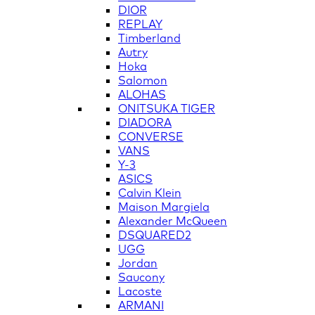
DIOR
REPLAY
Timberland
Autry
Hoka
Salomon
ALOHAS
ONITSUKA TIGER
DIADORA
CONVERSE
VANS
Y-3
ASICS
Calvin Klein
Maison Margiela
Alexander McQueen
DSQUARED2
UGG
Jordan
Saucony
Lacoste
ARMANI