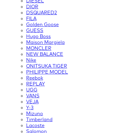
DIESEL
DIOR
DSQUARED2
FILA
Golden Goose
GUESS
Hugo Boss
Maison Margiela
MONCLER
NEW BALANCE
Nike
ONITSUKA TIGER
PHILIPPE MODEL
Reebok
REPLAY
UGG
VANS
VEJA
Y-3
Mizuno
Timberland
Lacoste
Salomon