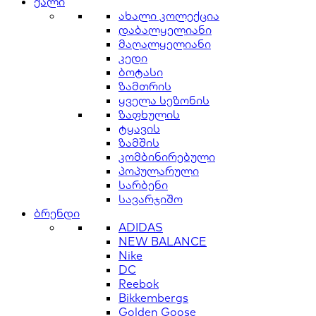
ქალი
ახალი კოლექცია
დაბალყელიანი
მაღალყელიანი
კედი
ბოტასი
ზამთრის
ყველა სეზონის
ზაფხულის
ტყავის
ზამშის
კომბინირებული
პოპულარული
სარბენი
სავარჯიშო
ბრენდი
ADIDAS
NEW BALANCE
Nike
DC
Reebok
Bikkembergs
Golden Goose