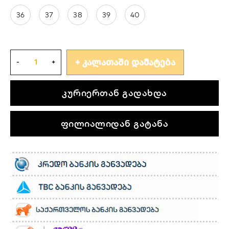
36
37
38
39
40
ᲙᲐᲚᲐᲗᲐᲨᲘ ᲓᲐᲛᲐᲢᲔᲑᲐ
კურიერთან გადახდა
ფილიალიდან გატანა