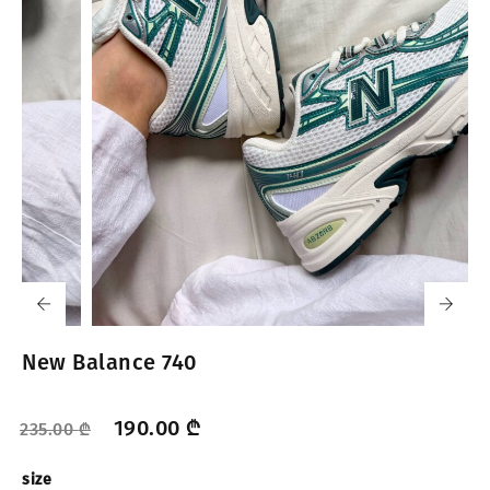
New Balance 740
190.00
₾
235.00
₾
size