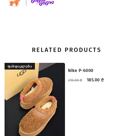
RELATED PRODUCTS
ᲤᲐᲡᲓᲐᲙᲚᲔᲑᲐ
ᲤᲐᲡᲓᲐᲙᲚᲔᲑᲐ
Nike P-6000
ad
185.00
₾
210.00
₾
24