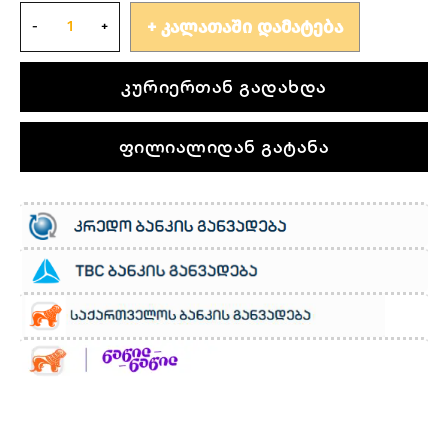
ᲙᲐᲚᲐᲗᲐᲨᲘ ᲓᲐᲛᲐᲢᲔᲑᲐ
კურიერთან გადახდა
ფილიალიდან გატანა