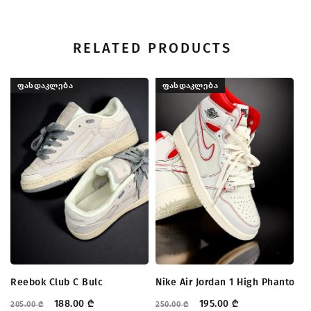
RELATED PRODUCTS
ᲤᲐᲡᲓᲐᲙᲚᲔᲑᲐ
ᲤᲐᲡᲓᲐᲙᲚᲔᲑᲐ
Ni
19
Reebok Club C Bulc
Nike Air Jordan 1 High Phantom
188.00
₾
195.00
₾
205.00
₾
250.00
₾