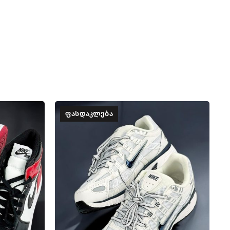
ᲤᲐᲡᲓᲐᲙᲚᲔᲑᲐ