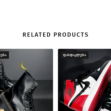
RELATED PRODUCTS
ᲔᲑᲐ
ᲤᲐᲡᲓᲐᲙᲚᲔᲑᲐ