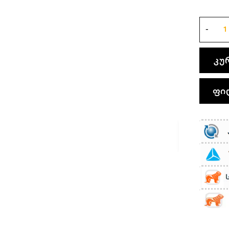
კუ
ფი