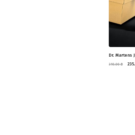
Dr. Martens 
235
310.00
₾