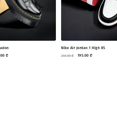
Jadon
Nike Air Jordan 1 High 85
.00
₾
195.00
₾
250.00
₾