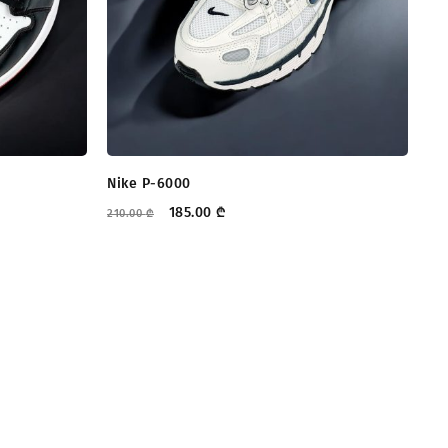
Nike P-6000
Re
185.00
₾
210.00
₾
199