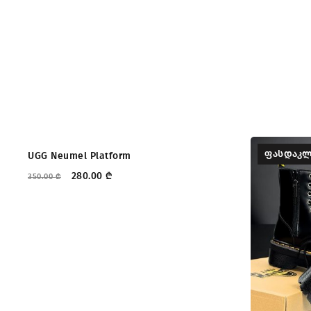
ᲤᲐᲡᲓᲐᲙᲚᲔᲑᲐ
ᲤᲐᲡᲓᲐᲙᲚ
UGG Neumel Platform
280.00
₾
350.00
₾