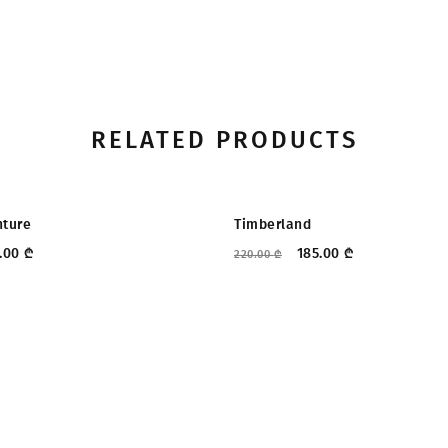
RELATED PRODUCTS
ᲔᲑᲐ
ᲤᲐᲡᲓᲐᲙᲚᲔᲑᲐ
nture
Timberland
.00
₾
185.00
₾
220.00
₾