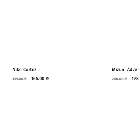
ᲤᲐᲡᲓᲐᲙᲚᲔᲑᲐ
ᲤᲐᲡᲓᲐᲙᲚ
Nike Cortez
Mizuni Adve
165.00
₾
198
199.00
₾
280.00
₾