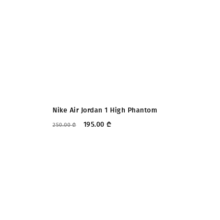
ᲤᲐᲡᲓᲐᲙᲚᲔᲑᲐ
Nike Air Jordan 1 High Phantom
Ni
195.00
₾
250.00
₾
275