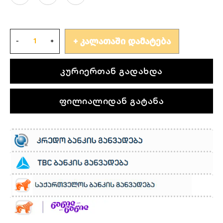
ᲙᲐᲚᲐᲗᲐᲨᲘ ᲓᲐᲛᲐᲢᲔᲑᲐ
კურიერთან გადახდა
ფილიალიდან გატანა