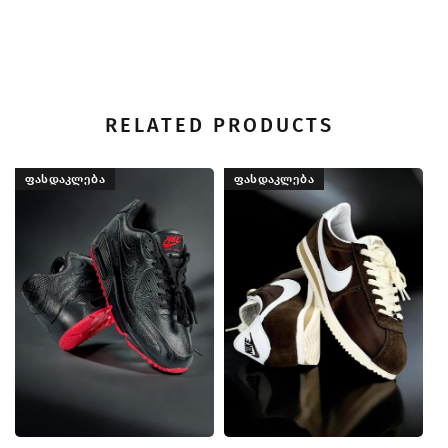
RELATED PRODUCTS
ᲤᲐᲡᲓᲐᲙᲚᲔᲑᲐ
ᲤᲐᲡᲓᲐᲙᲚᲔᲑᲐ