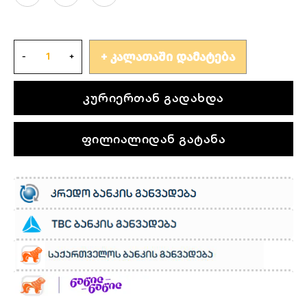
ᲙᲐᲚᲐᲗᲐᲨᲘ ᲓᲐᲛᲐᲢᲔᲑᲐ
კურიერთან გადახდა
ფილიალიდან გატანა