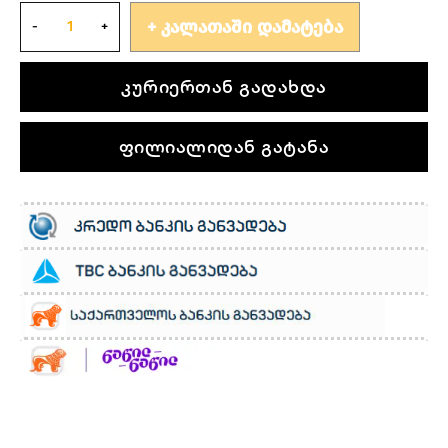
ᲙᲐᲚᲐᲗᲐᲨᲘ ᲓᲐᲛᲐᲢᲔᲑᲐ
კურიერთან გადახდა
ფილიალიდან გატანა