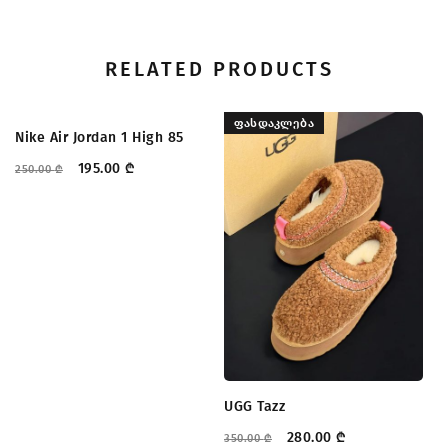
RELATED PRODUCTS
ᲤᲐᲡᲓᲐᲙᲚᲔᲑᲐ
ᲤᲐᲡᲓᲐᲙᲚᲔᲑᲐ
Nike Air Jordan 1 High 85
195.00
₾
250.00
₾
UGG Tazz
T
280.00
₾
350.00
₾
22