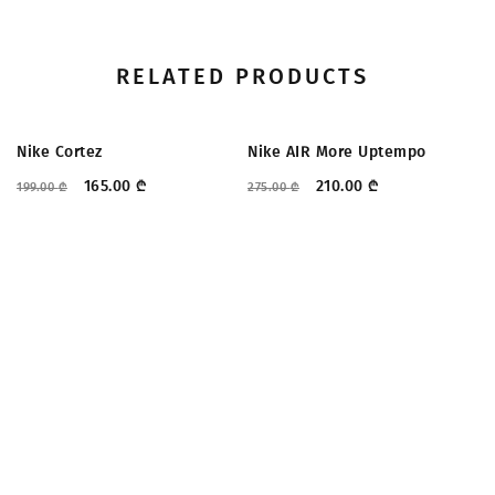
RELATED PRODUCTS
ᲤᲐᲡᲓᲐᲙᲚᲔᲑᲐ
ᲤᲐᲡᲓᲐᲙᲚᲔᲑᲐ
Nike Cortez
Nike AIR More Uptempo
165.00
₾
210.00
₾
199.00
₾
275.00
₾
Tr
20