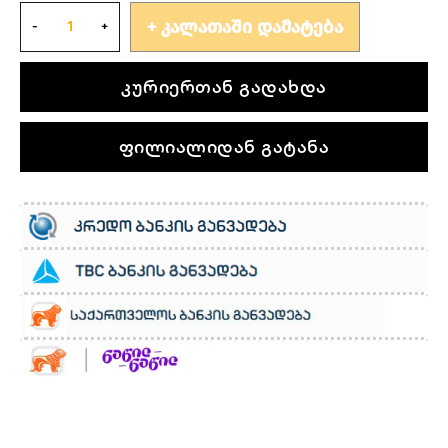
ᲙᲐᲚᲐᲗᲐᲨᲘ ᲓᲐᲛᲐᲢᲔᲑᲐ
კურიერთან გადახდა
ფილიალიდან გატანა