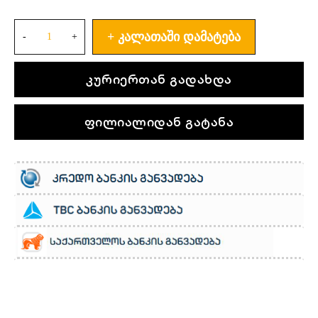
ᲙᲐᲚᲐᲗᲐᲨᲘ ᲓᲐᲛᲐᲢᲔᲑᲐ
კურიერთან გადახდა
ფილიალიდან გატანა