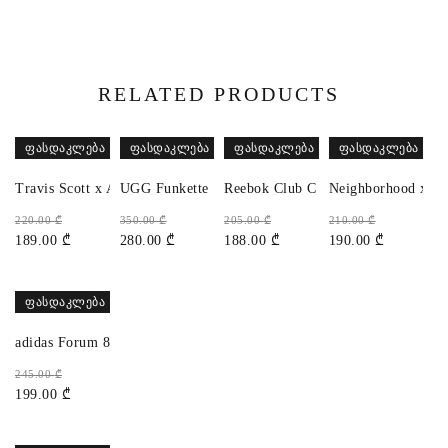
RELATED PRODUCTS
ᲤᲐᲡᲓᲐᲙᲚᲔᲑᲐ
ᲤᲐᲡᲓᲐᲙᲚᲔᲑᲐ
ᲤᲐᲡᲓᲐᲙᲚᲔᲑᲐ
ᲤᲐᲡᲓᲐᲙᲚᲔᲑᲐ
Travis Scott x Air Jordan 1 Low OG
UGG Funkette
Reebok Club C Bulc
Neighborhood x Ad
220.00
₾
350.00
₾
205.00
₾
210.00
₾
189.00
₾
280.00
₾
188.00
₾
190.00
₾
ᲤᲐᲡᲓᲐᲙᲚᲔᲑᲐ
adidas Forum 84 High
245.00
₾
199.00
₾