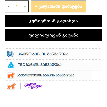
ᲙᲐᲚᲐᲗᲐᲨᲘ ᲓᲐᲛᲐᲢᲔᲑᲐ
კურიერთან გადახდა
ფილიალიდან გატანა