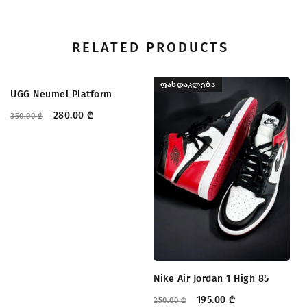
RELATED PRODUCTS
ᲤᲐᲡᲓᲐᲙᲚᲔᲑᲐ
ᲤᲐᲡᲓᲐᲙᲚᲔᲑᲐ
UGG Neumel Platform
280.00
₾
350.00
₾
Nike Air Jordan 1 High 85
Re
195.00
₾
250.00
₾
20