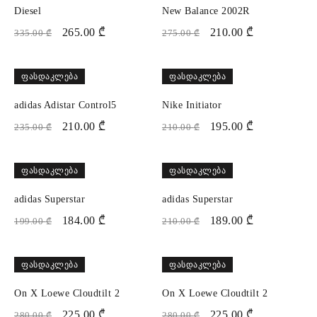
Diesel
New Balance 2002R
265.00
₾
210.00
₾
335.00
₾
275.00
₾
ᲤᲐᲡᲓᲐᲙᲚᲔᲑᲐ
ᲤᲐᲡᲓᲐᲙᲚᲔᲑᲐ
adidas Adistar Control5
Nike Initiator
210.00
₾
195.00
₾
235.00
₾
210.00
₾
ᲤᲐᲡᲓᲐᲙᲚᲔᲑᲐ
ᲤᲐᲡᲓᲐᲙᲚᲔᲑᲐ
adidas Superstar
adidas Superstar
184.00
₾
189.00
₾
199.00
₾
210.00
₾
ᲤᲐᲡᲓᲐᲙᲚᲔᲑᲐ
ᲤᲐᲡᲓᲐᲙᲚᲔᲑᲐ
On X Loewe Cloudtilt 2
On X Loewe Cloudtilt 2
225.00
₾
225.00
₾
280.00
₾
280.00
₾