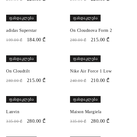
ᲤᲐᲡᲓᲐᲙᲚᲔᲑᲐ
ᲤᲐᲡᲓᲐᲙᲚᲔᲑᲐ
adidas Superstar
On Cloudnova Form 2
184.00
₾
215.00
₾
199.00
₾
280.00
₾
ᲤᲐᲡᲓᲐᲙᲚᲔᲑᲐ
ᲤᲐᲡᲓᲐᲙᲚᲔᲑᲐ
On Cloudtilt
Nike Air Force 1 Low
215.00
₾
210.00
₾
280.00
₾
240.00
₾
ᲤᲐᲡᲓᲐᲙᲚᲔᲑᲐ
ᲤᲐᲡᲓᲐᲙᲚᲔᲑᲐ
Lanvin
Maison Margiela
280.00
₾
280.00
₾
335.00
₾
335.00
₾