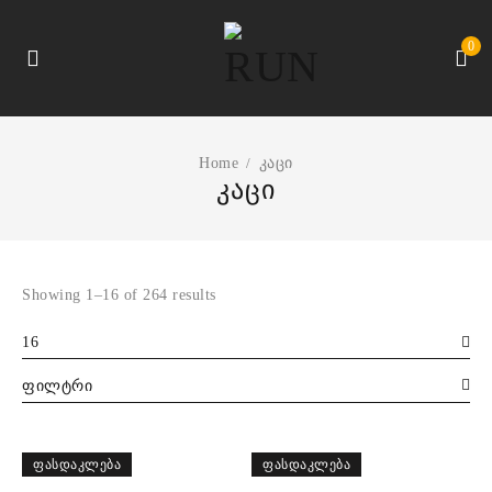
0
Home
კაცი
/
კაცი
Showing 1–16 of 264 results
16
ფილტრი
ᲤᲐᲡᲓᲐᲙᲚᲔᲑᲐ
ᲤᲐᲡᲓᲐᲙᲚᲔᲑᲐ