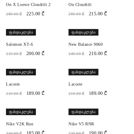
On X Loewe Cloudtilt 2
On Cloudtilt
225.00
₾
215.00
₾
280.00
₾
280.00
₾
ᲤᲐᲡᲓᲐᲙᲚᲔᲑᲐ
ᲤᲐᲡᲓᲐᲙᲚᲔᲑᲐ
Salomon XT-6
New Balance 9060
200.00
₾
210.00
₾
235.00
₾
240.00
₾
ᲤᲐᲡᲓᲐᲙᲚᲔᲑᲐ
ᲤᲐᲡᲓᲐᲙᲚᲔᲑᲐ
Lacoste
Lacoste
189.00
₾
189.00
₾
210.00
₾
210.00
₾
ᲤᲐᲡᲓᲐᲙᲚᲔᲑᲐ
ᲤᲐᲡᲓᲐᲙᲚᲔᲑᲐ
Nike V2K Run
Nike V5 RNR
185.00
₾
190.00
₾
210.00
₾
235.00
₾