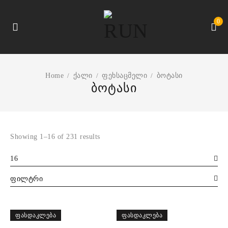
0
Home
ქალი
ფეხსაცმელი
ბოტასი
/
/
/
ბოტასი
Showing 1–16 of 231 results
16
ფილტრი
ᲤᲐᲡᲓᲐᲙᲚᲔᲑᲐ
ᲤᲐᲡᲓᲐᲙᲚᲔᲑᲐ