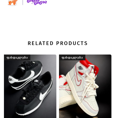
RELATED PRODUCTS
ᲤᲐᲡᲓᲐᲙᲚᲔᲑᲐ
ᲤᲐᲡᲓᲐᲙᲚᲔᲑᲐ