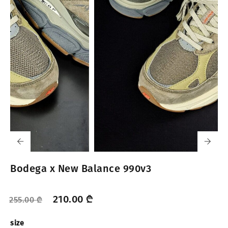
Bodega x New Balance 990v3
210.00
₾
255.00
₾
size