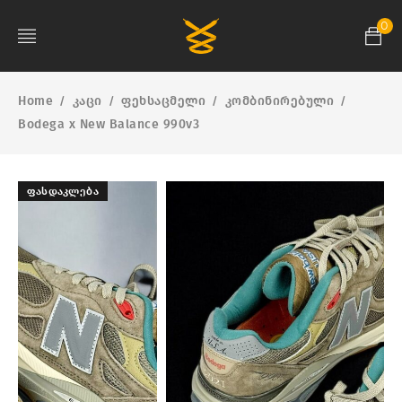
0
Home
კაცი
ფეხსაცმელი
კომბინირებული
/
/
/
/
Bodega x New Balance 990v3
ᲤᲐᲡᲓᲐᲙᲚᲔᲑᲐ